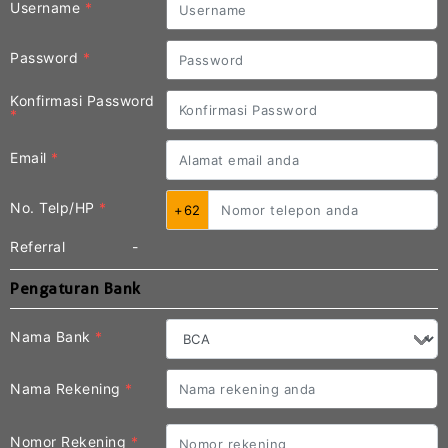
Username
*
Password
*
Konfirmasi Password
*
Email
*
No. Telp/HP
*
+62
Referral
-
Pengaturan Bank
Nama Bank
*
Nama Rekening
*
Nomor Rekening
*